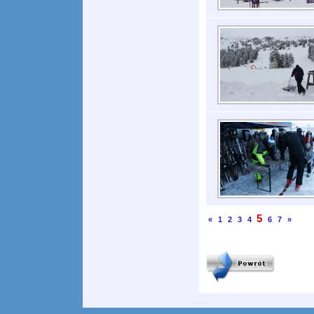
5
«
1
2
3
4
6
7
»