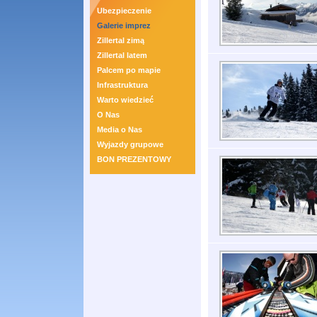
Ubezpieczenie
Galerie imprez
Zillertal zimą
Zillertal latem
Palcem po mapie
Infrastruktura
Warto wiedzieć
O Nas
Media o Nas
Wyjazdy grupowe
BON PREZENTOWY