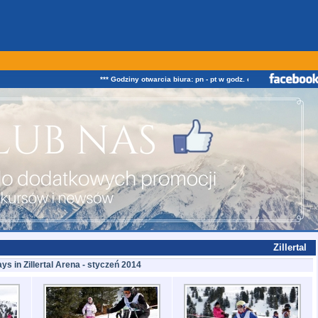
*** Godziny otwarcia biura: pn - pt w godz. od 08:00 do 16:00 ZAPRAS
Zillertal
ays in Zillertal Arena - styczeń 2014