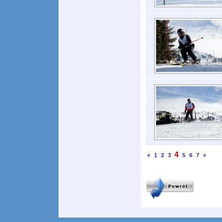
4
«
1
2
3
5
6
7
»