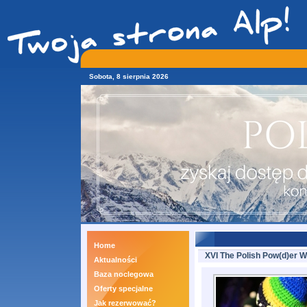
Sobota, 8 sierpnia 2026
Home
XVI The Polish Pow(d)er We
Aktualności
Baza noclegowa
Oferty specjalne
Jak rezerwować?