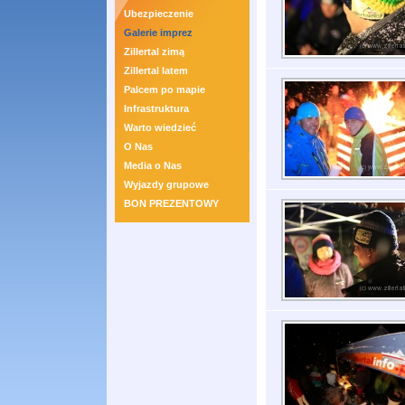
Ubezpieczenie
Galerie imprez
Zillertal zimą
Zillertal latem
Palcem po mapie
Infrastruktura
Warto wiedzieć
O Nas
Media o Nas
Wyjazdy grupowe
BON PREZENTOWY