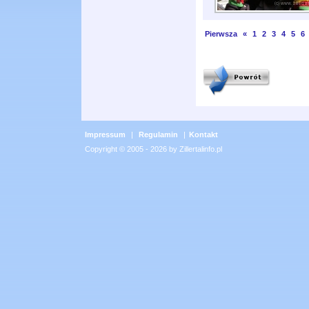
Pierwsza
«
1
2
3
4
5
6
Impressum
|
Regulamin
|
Kontakt
Copyright © 2005 - 2026 by Zillertalinfo.pl