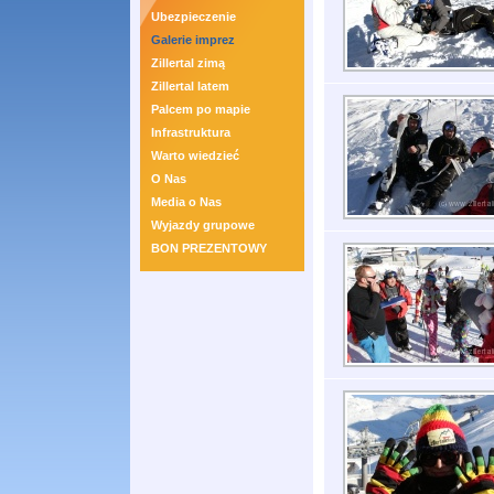
Ubezpieczenie
Galerie imprez
Zillertal zimą
Zillertal latem
Palcem po mapie
Infrastruktura
Warto wiedzieć
O Nas
Media o Nas
Wyjazdy grupowe
BON PREZENTOWY