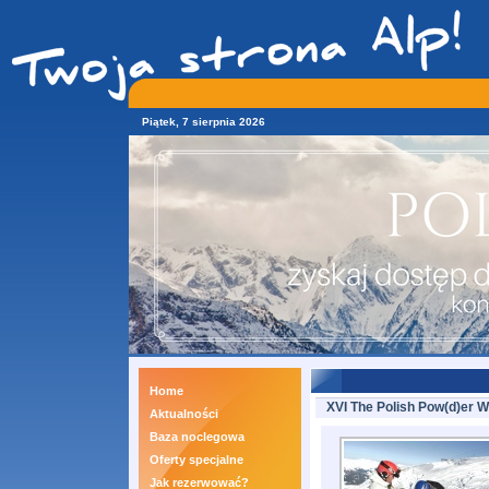
Piątek, 7 sierpnia 2026
Home
XVI The Polish Pow(d)er We
Aktualności
Baza noclegowa
Oferty specjalne
Jak rezerwować?