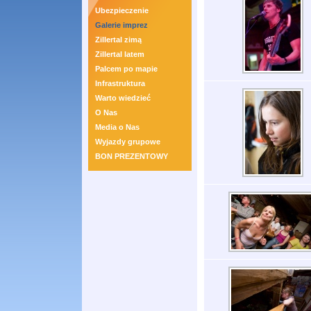
Ubezpieczenie
Galerie imprez
Zillertal zimą
Zillertal latem
Palcem po mapie
Infrastruktura
Warto wiedzieć
O Nas
Media o Nas
Wyjazdy grupowe
BON PREZENTOWY