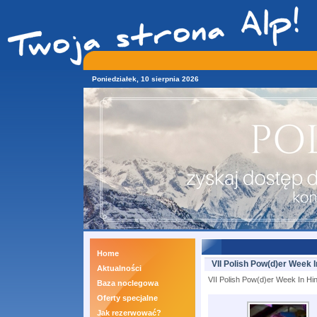
Poniedziałek, 10 sierpnia 2026
Home
VII Polish Pow(d)er Week I
Aktualności
VII Polish Pow(d)er Week In Hin
Baza noclegowa
Oferty specjalne
Jak rezerwować?