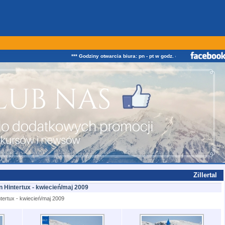
*** Godziny otwarcia biura: pn - pt w godz. od 08:00 do 16:00 ZAPR
Zillertal
n Hintertux - kwiecień/maj 2009
tertux - kwiecień/maj 2009