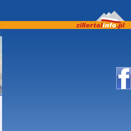
ASZAMY! ***