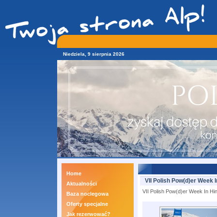
Niedziela, 9 sierpnia 2026
Home
VII Polish Pow(d)er Week I
Aktualności
VII Polish Pow(d)er Week In Hin
Baza noclegowa
Oferty specjalne
Jak rezerwować?