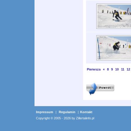
Pierwsza
«
8
9
10
11
12
Impressum
|
Regulamin
|
Kontakt
Copyright © 2005 - 2026 by Zillertalinfo.pl