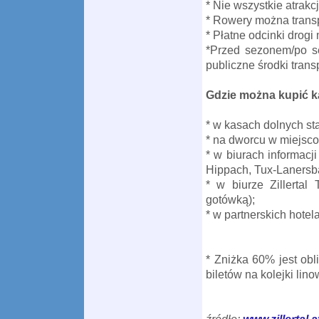
* Nie wszystkie atrak
* Rowery można transpo
* Płatne odcinki drog
*Przed sezonem/po se
publiczne środki trans
Gdzie można kupić kar
* w kasach dolnych sta
* na dworcu w miejscow
* w biurach informacji
Hippach, Tux-Lanersb
* w biurze Zillertal
gotówką);
* w partnerskich hotel
* Zniżka 60% jest ob
biletów na kolejki lin