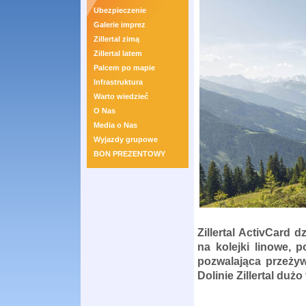
Ubezpieczenie
Galerie imprez
Zillertal zimą
Zillertal latem
Palcem po mapie
Infrastruktura
Warto wiedzieć
O Nas
Media o Nas
Wyjazdy grupowe
BON PREZENTOWY
Zillertal
ActivCard
dz
na kolejki linowe, 
pozwalająca przeż
Dolinie Zillertal dużo 