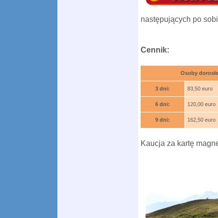
następujących po sobi
Cennik:
Osoby dorosłe
3 dni:
83,50 euro
6 dni:
120,00 euro
9 dni:
162,50 euro
Kaucja za kartę magne