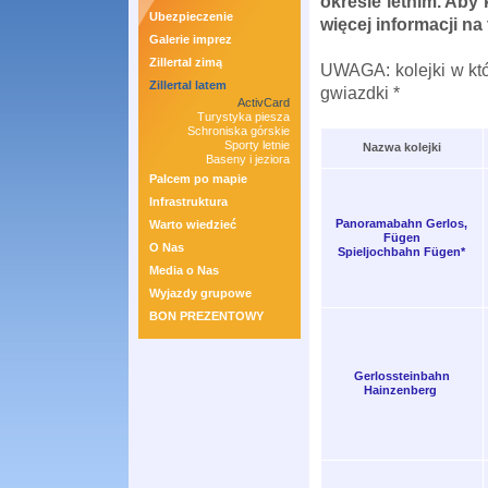
okresie letnim. Aby 
Ubezpieczenie
więcej informacji na
Galerie imprez
Zillertal zimą
UWAGA: kolejki w kt
Zillertal latem
gwiazdki *
ActivCard
Turystyka piesza
Schroniska górskie
Sporty letnie
Nazwa kolejki
Baseny i jeziora
Palcem po mapie
Infrastruktura
Panoramabahn Gerlos,
Warto wiedzieć
Fügen
O Nas
Spieljochbahn Fügen*
Media o Nas
Wyjazdy grupowe
BON PREZENTOWY
Gerlossteinbahn
Hainzenberg