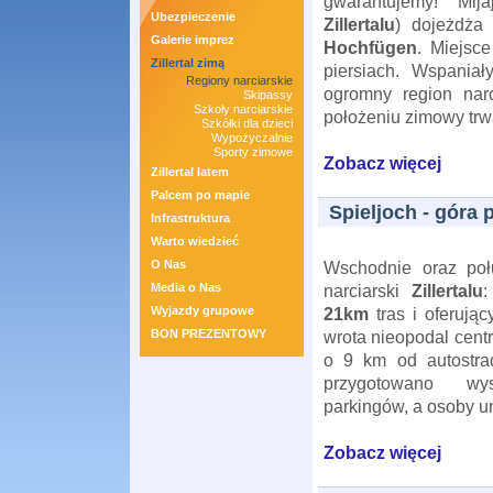
gwarantujemy! Mi
Ubezpieczenie
Zillertalu
) dojeżdża 
Galerie imprez
Hochfügen
. Miejsc
Zillertal zimą
piersiach. Wspania
Regiony narciarskie
ogromny region nar
Skipassy
Szkoły narciarskie
położeniu zimowy trw
Szkółki dla dzieci
Wypożyczalnie
Sporty zimowe
Zobacz więcej
Zillertal latem
Palcem po mapie
Spieljoch - góra 
Infrastruktura
Warto wiedzieć
O Nas
Wschodnie oraz po
Media o Nas
narciarski
Zillertalu
Wyjazdy grupowe
21km
tras i oferując
BON PREZENTOWY
wrota nieopodal cen
o 9 km od autostrad
przygotowano wy
parkingów, a osoby un
Zobacz więcej