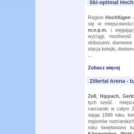
Ski-optimal Hochz
Region
Hochfügen - 
się w miejscowoś
m.n.p.m.
i sięgają
wyciągi, możliwoś
skibusami, darmowe 
stacja kolejki, doskon
...
Zobacz więcej
Zillertal Arena -
Zell, Hippach, Gerl
tych sześć
miejsc
narciarski w całym Zi
sięga 1999 roku, kie
regionów narciarskic
roku świętowano tu
Königsleiten - Wald