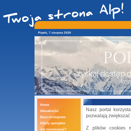
Piątek, 7 sierpnia 2026
Home
Nasz portal korzyst
Aktualności
pozwalają zwiększać
Baza noclegowa
Oferty specjalne
Z plików cookies m
Jak rezerwować?