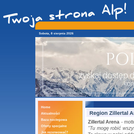
Sobota, 8 sierpnia 2026
Home
Region Zillertal 
Aktualności
Baza noclegowa
Zillertal Arena
- mott
Oferty specjalne
"Tu mogę robić wszys
Jak rezerwować?