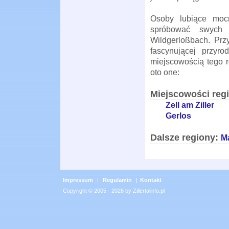
Osoby lubiące moc
spróbować swych 
Wildgerloßbach. Przy
fascynującej przyr
miejscowością tego r
oto one:
Miejscowości reg
Zell am Ziller
Gerlos
Dalsze regiony:
M
Impressum
|
Regulamin
|
Kontakt
Copyright © 2005 - 2026 by Zillertalinfo.pl