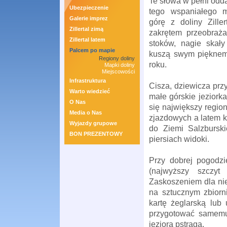
Te słowa w pełni odda
Ubezpieczenie
tego wspaniałego m
Galerie imprez
górę z doliny Zille
Zillertal zimą
zakrętem przeobraża
Zillertal latem
stoków, nagie skały
Palcem po mapie
kuszą swym pięknem 
Regiony doliny
roku.
Mapki doliny
Miejscowości
Infrastruktura
Cisza, dziewicza prz
Warto wiedzieć
małe górskie jeziorka
O Nas
się największy region 
Media o Nas
zjazdowych a latem k
Wyjazdy grupowe
do Ziemi Salzbursk
BON PREZENTOWY
piersiach widoki.
Przy dobrej pogodzi
(najwyższy szczyt 
Zaskoszeniem dla nie
na sztucznym zbior
kartę żeglarską lub
przygotować samemu 
jeziora pstrąga.