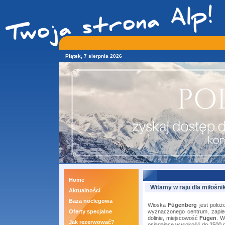
Piątek, 7 sierpnia 2026
Home
Witamy w raju dla miłośn
Aktualności
Baza noclegowa
Wioska
Fügenberg
jest położ
Oferty specjalne
wyznaczonego centrum, zaplecz
dolinie, miejscowość
Fügen
. W
Jak rezerwować?
osiągające wysokość do 2500 