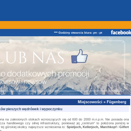
*** Godziny otwarcia biura: pn - pt w godz. od 08:00 do
Miejscowości » Fügenberg
ików pieszych wędrówek i wypoczynku
ona na zalesionych stokach wznoszących się od 600 do 2000 m.n.p.m. Nie posiada ona
a handlowego czy silnej infrastruktury, ponieważ jej „centrum“ to położona poniżej w
 tej górskiej okolicy najwyższe wzniesienia to:
Spieljoch, Kellerjoch, Marchkopf
i
Gilfert
m.