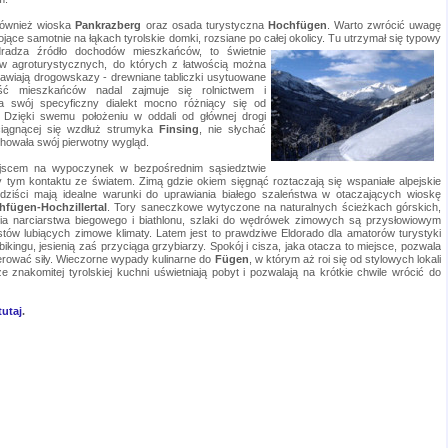
również wioska
Pankrazberg
oraz osada turystyczna
Hochfügen
. Warto zwrócić uwagę
ące samotnie na łąkach tyrolskie domki, rozsiane po całej okolicy.
Tu utrzymał się typowy
zdradza źródło dochodów mieszkańców, to świetnie
w agroturystycznych, do których z łatwością można
oprawiają drogowskazy - drewniane tabliczki usytuowane
ść mieszkańców nadal zajmuje się rolnictwem i
a swój specyficzny dialekt mocno różniący się od
o. Dzięki swemu położeniu w oddali od głównej drogi
ciągnącej się wzdłuż strumyka
Finsing
, nie słychać
chowała swój pierwotny wygląd.
ejscem na wypoczynek w bezpośrednim sąsiedztwie
y tym kontaktu ze światem. Zimą gdzie okiem sięgnąć roztaczają się wspaniałe alpejskie
rdziści mają idealne warunki do uprawiania białego szaleństwa w otaczających wioskę
fügen-Hochzillertal
. Tory saneczkowe wytyczone na naturalnych ścieżkach górskich,
nia narciarstwa biegowego i biathlonu, szlaki do wędrówek zimowych są przysłowiowym
tów lubiących zimowe klimaty. Latem jest to prawdziwe Eldorado dla amatorów turystyki
ikingu, jesienią zaś przyciąga grzybiarzy. Spokój i cisza, jaka otacza to miejsce, pozwala
rować siły. Wieczorne wypady kulinarne do
Fügen
, w którym aż roi się od stylowych lokali
znakomitej tyrolskiej kuchni uświetniają pobyt i pozwalają na krótkie chwile wrócić do
tutaj
.