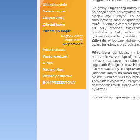
Ubezpieczenie
Do gminy
Fügenberg
należy 
Galerie imprez
na dosyć charakterystyczne stoj
alpejski styl i jedyne, co 
Zillertal zimą
rozbudowana sieci gospodarst
trafić. Orientację w terenie p
Zillertal latem
tuż przy drogach. Większo
Palcem po mapie
pasterstwem. Cała okolica m
Regiony doliny
typowego dialektu tyrolskieg
Mapki doliny
Zillertalu
w bocznej dolinie, 
Miejscowości
gwaru turystów, a przyroda za
Infrastruktura
Fügenberg
jest idealnym mi
Warto wiedzieć
natury, nie wyrzekając się prz
pejzaże, narciarze i snowboa
O Nas
regionach
Spieljoch
oraz
Hoch
kilometrowe trasy do uprawia
Media o Nas
„miodem“ lanym na serca turys
Wyjazdy grupowe
pieszej, wędkarstwa i mountainb
znakomicie wypocząć i zregene
BON PREZENTOWY
gastronomicznych słynących ze 
cywilizacji.
Interaktywna mapa Fügenberg