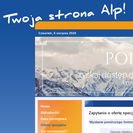
Czwartek, 6 sierpnia 2026
Home
Aktualności
Zapytanie o ofertę spec
Baza noclegowa
Wysłanie poniższego formula
Oferty specjalne
Jak rezerwować?
Nazwa obiektu: