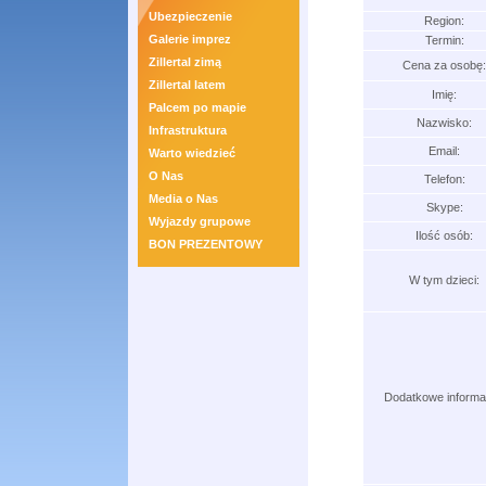
Ubezpieczenie
Region:
Galerie imprez
Termin:
Zillertal zimą
Cena za osobę:
Zillertal latem
Imię:
Palcem po mapie
Nazwisko:
Infrastruktura
Email:
Warto wiedzieć
O Nas
Telefon:
Media o Nas
Skype:
Wyjazdy grupowe
Ilość osób:
BON PREZENTOWY
W tym dzieci:
Dodatkowe informa