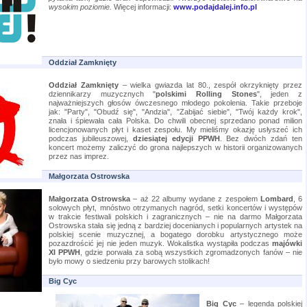
wysokim poziomie.
Więcej informacji:
www.podajdalej.info.pl
Oddział Zamknięty
Oddział Zamknięty
– wielka gwiazda lat 80., zespół okrzyknięty przez
dziennikarzy muzycznych "
polskimi Rolling Stones
", jeden z
najważniejszych głosów ówczesnego młodego pokolenia. Takie przeboje
jak: "Party", "Obudź się", "Andzia", "Zabijać siebie", "Twój każdy krok",
znała i śpiewała cała Polska. Do chwili obecnej sprzedano ponad milion
licencjonowanych płyt i kaset zespołu. My mieliśmy okazję usłyszeć ich
podczas jubileuszowej,
dziesiątej edycji PPWH
. Bez dwóch zdań ten
koncert możemy zaliczyć do grona najlepszych w historii organizowanych
przez nas imprez.
Małgorzata Ostrowska
Małgorzata Ostrowska
– aż 22 albumy wydane z zespołem
Lombard
, 6
solowych płyt, mnóstwo otrzymanych nagród, setki koncertów i występów
w trakcie festiwali polskich i zagranicznych – nie na darmo Małgorzata
Ostrowska stała się jedną z bardziej docenianych i popularnych artystek na
polskiej scenie muzycznej, a bogatego dorobku artystycznego może
pozazdrościć jej nie jeden muzyk. Wokalistka wystąpiła podczas
majówki
XI PPWH
, gdzie porwała za sobą wszystkich zgromadzonych fanów – nie
było mowy o siedzeniu przy barowych stolikach!
Big Cyc
Big Cyc
– legenda polskiej