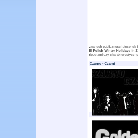
znanych publiczności piosenek 
III Polish Winter Holidays in Z
ripostami czy charakterystyczny
Czarno - Czarni