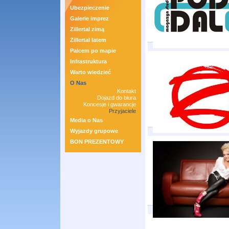
Ubezpieczenie
Galerie imprez
Zillertal zimą
Zillertal latem
Palcem po mapie
Infrastruktura
Warto wiedzieć
O Nas
Kontakt
Dojazd do biura
Koncesje i gwarancje
Przyjaciele
Media o Nas
Wyjazdy grupowe
BON PREZENTOWY