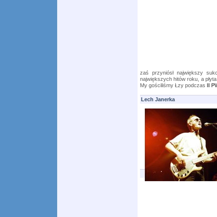
zaś przyniósł największy suk
największych hitów roku, a płyta
My gościliśmy Łzy podczas
II P
Lech Janerka