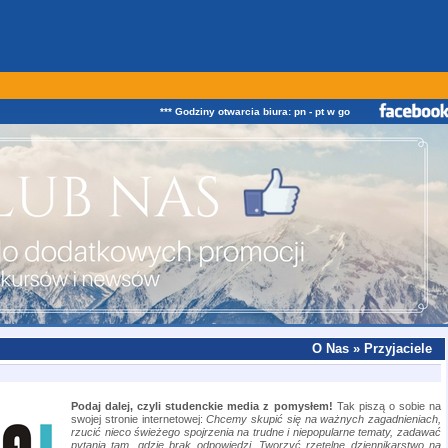
*** Godziny otwarcia biura: pn - pt w godz. od 08:00 do 16:00 Z
O Nas » Przyjaciele
Podaj dalej, czyli studenckie media z pomysłem!
Tak piszą o sobie na
swojej stronie internetowej:
Chcemy skupić się na ważnych zagadnieniach,
rzucić nieco świeżego spojrzenia na trudne i niepopularne tematy, zadawać
pytania tam, gdzie brak odpowiedzi. Tworzyć rzetelne dziennikarstwo na