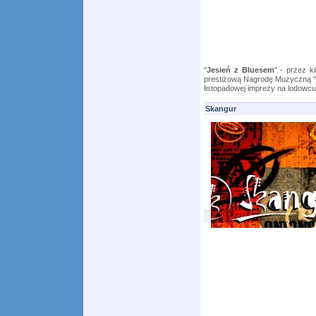
"
Jesień z Bluesem
" - przez k
prestiżową Nagrodę Muzyczną "F
listopadowej imprezy na lodowcu
Skangur