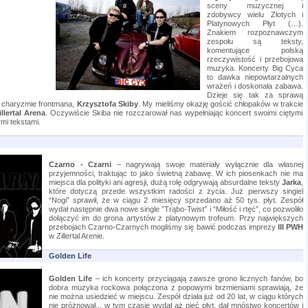
sceny muzycznej i
zdobywcy wielu Złotych i
Platynowych Płyt (…).
Znakiem rozpoznawczym
zespołu są teksty,
komentujące polską
rzeczywistość i przebojowa
muzyka. Koncerty Big Cyca
to dawka niepowtarzalnych
wrażeń i doskonała zabawa.
Dzieje się tak za sprawą
i charyzmie frontmana,
Krzysztofa Skiby
. My mieliśmy okazję gościć chłopaków w trakcie
illertal Arena
. Oczywiście Skiba nie rozczarował nas wypełniając koncert swoimi ciętymi
mi tekstami.
Czarno - Czarni
– nagrywają swoje materiały wyłącznie dla własnej
przyjemności, traktując to jako świetną zabawę. W ich piosenkach nie ma
miejsca dla polityki ani agresji, dużą rolę odgrywają absurdalne teksty
Jarka
,
które dotyczą przede wszystkim radości z życia. Już pierwszy singiel
“Nogi” sprawił, że w ciągu 2 miesięcy sprzedano aż 50 tys. płyt. Zespół
wydał następnie dwa nowe single ”Trąbo-Twist” i “Miłość i rtęć”, co pozwoliło
dołączyć im do grona artystów z platynowym trofeum. Przy największych
przebojach Czarno-Czarnych mogliśmy się bawić podczas imprezy
III PWH
w Zillertal Arenie.
Golden Life
Golden Life
– ich koncerty przyciągają zawsze grono licznych fanów, bo
dobra muzyka rockowa połączona z popowymi brzmieniami sprawiają, że
nie można usiedzieć w miejscu. Zespół działa już od 20 lat, w ciągu których
nie próżnował... w tym czasie wydał aż pięć płyt, dał mnóstwo koncertów i