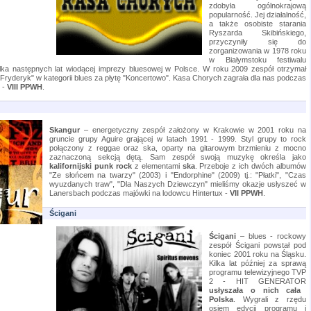
zdobyła ogólnokrajową
popularność. Jej działalność,
a także osobiste starania
Ryszarda Skibińskiego,
przyczyniły się do
zorganizowania w 1978 roku
w Białymstoku festiwalu
ilka następnych lat wiodącej imprezy bluesowej w Polsce. W roku 2009 zespół otrzymał
ryderyk" w kategorii blues za płytę "Koncertowo". Kasa Chorych zagrała dla nas podczas
 -
VIII PPWH
.
Skangur
– energetyczny zespół założony w Krakowie w 2001 roku na
gruncie grupy Aguire grającej w latach 1991 - 1999. Styl grupy to rock
połączony z reggae oraz ska, oparty na gitarowym brzmieniu z mocno
zaznaczoną sekcją dętą. Sam zespół swoją muzykę określa jako
kalifornijski punk rock
z elementami
ska
. Przeboje z ich dwóch albumów
"Ze słońcem na twarzy" (2003) i "Endorphine" (2009) tj.: "Płatki", "Czas
wyuzdanych traw", "Dla Naszych Dziewczyn" mieliśmy okazje usłyszeć w
Lanersbach podczas majówki na lodowcu Hintertux -
VII PPWH
.
Ścigani
Ścigani
– blues - rockowy
zespół Ścigani powstał pod
koniec 2001 roku na Śląsku.
Kilka lat później za sprawą
programu telewizyjnego TVP
2 - HIT GENERATOR
usłyszała o nich cała
Polska
. Wygrali z rzędu
osiem edycji programu i