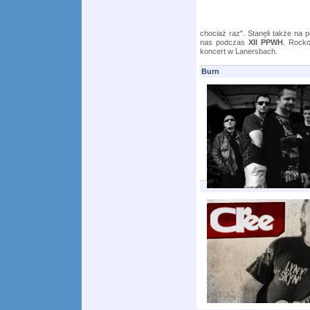
chociaż raz". Stanęli także na 
nas podczas
XII PPWH
. Rocko
koncert w Lanersbach.
Burn