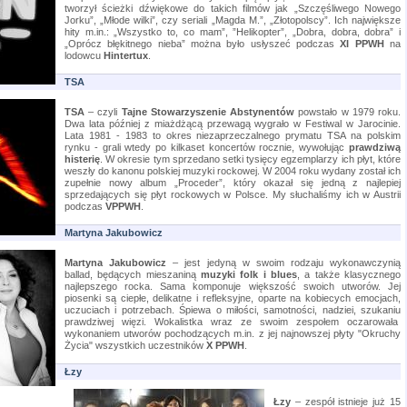
tworzył ścieżki dźwiękowe do takich filmów jak „Szczęśliwego Nowego
Jorku”, „Młode wilki”, czy seriali „Magda M.”, „Złotopolscy”. Ich największe
hity m.in.: „Wszystko to, co mam”, ”Helikopter”, „Dobra, dobra, dobra” i
„Oprócz błękitnego nieba” można było usłyszeć podczas
XI PPWH
na
lodowcu
Hintertux
.
TSA
TSA
– czyli
Tajne Stowarzyszenie Abstynentów
powstało w 1979 roku.
Dwa lata później z miażdżącą przewagą wygrało w Festiwal w Jarocinie.
Lata 1981 - 1983 to okres niezaprzeczalnego prymatu TSA na polskim
rynku - grali wtedy po kilkaset koncertów rocznie, wywołując
prawdziwą
histerię
. W okresie tym sprzedano setki tysięcy egzemplarzy ich płyt, które
weszły do kanonu polskiej muzyki rockowej. W 2004 roku wydany został ich
zupełnie nowy album „Proceder”, który okazał się jedną z najlepiej
sprzedających się płyt rockowych w Polsce. My słuchaliśmy ich w Austrii
podczas
VPPWH
.
Martyna Jakubowicz
Martyna Jakubowicz
– jest jedyną w swoim rodzaju wykonawczynią
ballad, będących mieszaniną
muzyki folk i blues
, a także klasycznego
najlepszego rocka. Sama komponuje większość swoich utworów. Jej
piosenki są ciepłe, delikatne i refleksyjne, oparte na kobiecych emocjach,
uczuciach i potrzebach. Śpiewa o miłości, samotności, nadziei, szukaniu
prawdziwej więzi. Wokalistka wraz ze swoim zespołem oczarowała
wykonaniem utworów pochodzących m.in. z jej najnowszej płyty "Okruchy
Życia" wszystkich uczestników
X PPWH
.
Łzy
Łzy
– zespół istnieje już 15