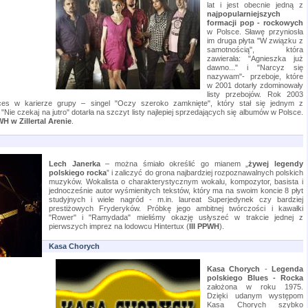
lat i jest obecnie jedną z
najpopularniejszych
formacji pop - rockowych
w Polsce. Sławę przyniosła
im druga płyta "W związku z
samotnością", która
zawierała: "Agnieszka już
dawno..." i "Narcyz się
nazywam"- przeboje, które
w 2001 dotarły zdominowały
listy przebojów. Rok 2003
ces w karierze grupy – singel "Oczy szeroko zamknięte", który stał się jednym z
 "Nie czekaj na jutro" dotarła na szczyt listy najlepiej sprzedających się albumów w Polsce.
WH w Zillertal Arenie
.
Lech Janerka
– można śmiało określić go mianem „
żywej legendy
polskiego rocka
” i zaliczyć do grona najbardziej rozpoznawalnych polskich
muzyków. Wokalista o charakterystycznym wokalu, kompozytor, basista i
jednocześnie autor wyśmienitych tekstów, który ma na swoim koncie 8 płyt
studyjnych i wiele nagród - m.in. laureat Superjedynek czy bardziej
prestiżowych Fryderyków. Próbkę jego ambitnej twórczości i kawałki
"Rower" i "Ramydada" mieliśmy okazję usłyszeć w trakcie jednej z
pierwszych imprez na lodowcu Hintertux (
III PPWH
).
Kasa Chorych
Kasa Chorych
-
Legenda
polskiego Blues - Rocka
założona w roku 1975.
Dzięki udanym występom
Kasa Chorych szybko