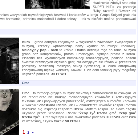
dwukrotnie zdobyli statuetkę
SUPER HITu, za przeboje
"Niby razem" i "Uwierz mi
podium wszystkich najważniejszych festiwali i konkursów w kraju. Grupa Ścigani grała dla
we brzmienia, odrobina melancholii i dobre teksty – tak w skrócie można podsumować
Burn
– grono dobrych znajomych w większości zawodowo związanych z
muzyką, krzórzy wprowadzają nowy wymiar do muzyki rockowej.
Melodyjny pop - rock
to krótka i trafna definicja tego co robią. Muzyka
grana bez kompromisów, prosta i melodyjna, płynąca prosto z serca.
Piosenki bez wydumanych komplikacji aranżacyjnych, podlane sosem
świetnie brzmiących ciężkich gitar, rozlewającym się równo w przestrzeni
pomiędzy bezlitosną maszyną sekcji rytmicznej, a lekko chropowatą
zdecydowaną męską wokalizą. Kawałki z ich debiutanckiej płyty mogliśmy
usłyszeć podczas
XII PPWH
.
Cree
Cree
– to formacja grająca muzykę rockową z zabarwieniem bluesowym. W
ich repertuarze nie brakuje melancholijnych kawałków z refleksyjnymi
tekstami, jak i porywających publiczność, ostrzejszych numerów. Zarówno
w wokalu
Sebastiana Riedla
, jak i w charakterze utworów zespołu można
doszukać się inspiracji zespołem
Dżem
. Mottem zespołu są słowa często
używane przez Sebastiana Riedla: "
Żeby żyć trzeba grać, żeby grać
trzeba żyć
". Cree wystąpili u nas dwukrotnie podczas
XI PPWH
oraz kilka
lat wcześniej, czyli w trakcie
VII PPWH
.
1
2
»