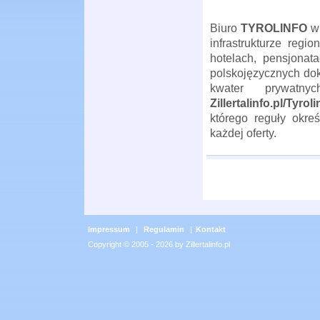
Biuro
TYROLINFO
w
infrastrukturze reg
hotelach, pensjonat
polskojęzycznych do
kwater prywatny
Zillertalinfo.pl/Tyroli
którego reguły okr
każdej oferty.
Impressum
|
Regulamin
|
Kontakt
Copyright © 2005 - 2026 by Zillertalinfo.pl