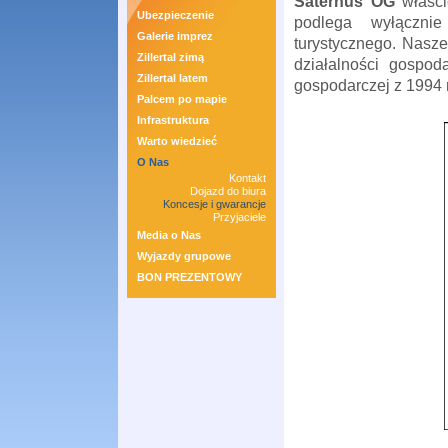
Saternus OG
właścic
Ubezpieczenie
podlega wyłączni
Galerie imprez
turystycznego. Nasz
Zillertal zimą
działalności gospod
Zillertal latem
gospodarczej z 1994 
Palcem po mapie
Infrastruktura
Warto wiedzieć
O Nas
Kontakt
Dojazd do biura
Koncesje i gwarancje
Przyjaciele
Media o Nas
Wyjazdy grupowe
BON PREZENTOWY