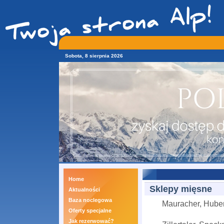
Sobota, 8 sierpnia 2026
Home
Sklepy mięsne
Aktualności
Baza noclegowa
Mauracher, Huber
Oferty specjalne
Jak rezerwować?