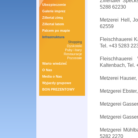
Zillertaler Spec
Ubezpieczenie
5288 62230
Galerie imprez
Zillertal zimą
Metzerei Hell, J
Zillertal latem
62559
Palcem po mapie
Infrastruktura
Fleischhauerei K
Shopping
Tel. +43 5283 22
Dyskoteki
Puby i bary
Restauracje
Fleischhauere
Pozostałe
Warto wiedzieć
Kaltenbach, Tel.
O Nas
Media o Nas
Metzerei Hauser,
Wyjazdy grupowe
BON PREZENTOWY
Metzgerei Ebster
Metzgerei Gasser
Metzgerei Gasser
Metzgerei Mühlba
5282 2270