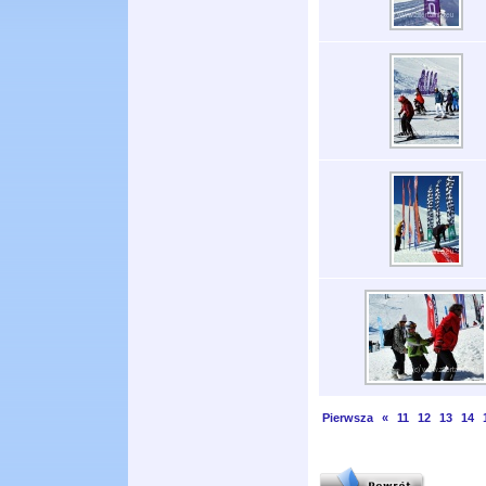
Pierwsza
«
11
12
13
14