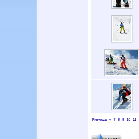
Pierwsza
«
7
8
9
10
11