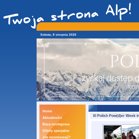
Sobota, 8 sierpnia 2026
Home
XI Polish Pow(d)er Week in
Aktualności
Baza noclegowa
Oferty specjalne
Jak rezerwować?