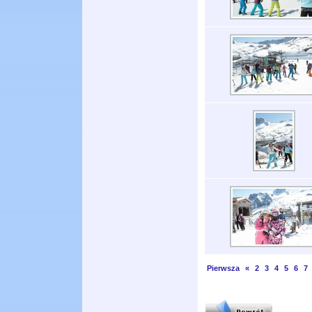
Pierwsza
«
2
3
4
5
6
7