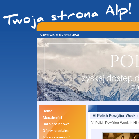
Czwartek, 6 sierpnia 2026
Home
VI Polish Pow(d)er Week In
Aktualności
VI Polish Pow(d)er Week In Hint
Baza noclegowa
Oferty specjalne
Jak rezerwować?