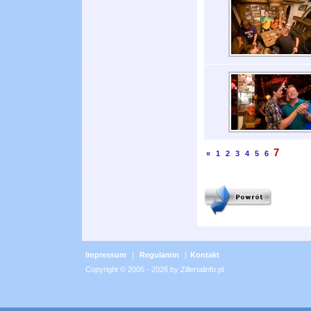
7
«
1
2
3
4
5
6
Impressum
|
Regulamin
|
Kontakt
Copyright © 2005 - 2026 by Zillertalinfo.pl