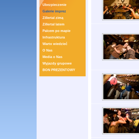
Ubezpieczenie
Galerie imprez
Zillertal zimą
Zillertal latem
Palcem po mapie
Infrastruktura
Warto wiedzieć
O Nas
Media o Nas
Wyjazdy grupowe
BON PREZENTOWY