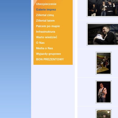
Ubezpieczenie
Galerie imprez
Zillertal zimą
Zillertal latem
Palcem po mapie
Infrastruktura
Warto wiedzieć
O Nas
Media o Nas
Wyjazdy grupowe
BON PREZENTOWY