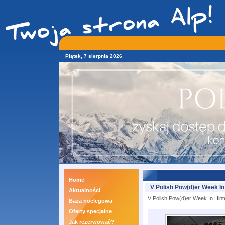
Piątek, 7 sierpnia 2026
Home
V Polish Pow(d)er Week In
Aktualności
V Polish Pow(d)er Week In Hint
Baza noclegowa
Oferty specjalne
Jak rezerwować?