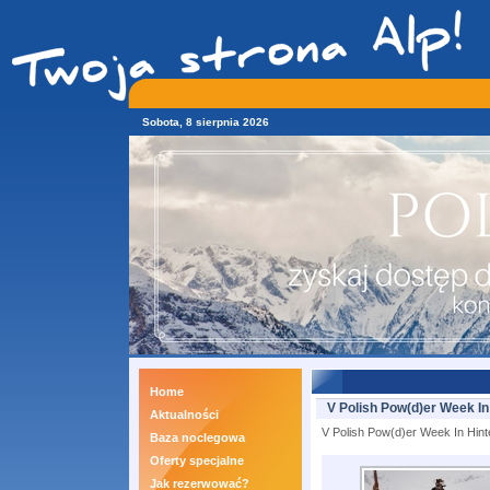
Sobota, 8 sierpnia 2026
Home
V Polish Pow(d)er Week In
Aktualności
V Polish Pow(d)er Week In Hint
Baza noclegowa
Oferty specjalne
Jak rezerwować?