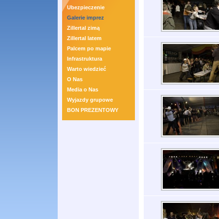
Ubezpieczenie
Galerie imprez
Zillertal zimą
Zillertal latem
Palcem po mapie
Infrastruktura
Warto wiedzieć
O Nas
Media o Nas
Wyjazdy grupowe
BON PREZENTOWY