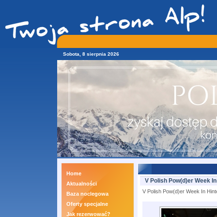
Sobota, 8 sierpnia 2026
Home
V Polish Pow(d)er Week In
Aktualności
V Polish Pow(d)er Week In Hint
Baza noclegowa
Oferty specjalne
Jak rezerwować?