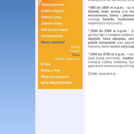
Ubezpieczenie
* 600 do 1600 m n.p.m.
- las 
Galerie imprez
świerki, buki, sosny
oraz
mo
wrzosowate, klony
i
jałowc
Zillertal zimą
cechują
świerki, modrze
wapiennych wyżynach).
Zillertal latem
Palcem po mapie
* 1500 do 2300 m n.p.m.
- Z
górskie łąki z kwiatami (większ
Infrastruktura
alpejski, lnica alpejska, ar
Warto wiedzieć
pełnik europejski
oraz gatunk
możemy także
wrzos zwyczaj
Klimat
Fauna
* 2300 do 2700 m n.p.m.
– wys
Flora
(pod ścisłą ochroną!).
Jaskie
Warto zobaczyć
rosnącą rośliną kwiatową E
O Nas
gatunkami towarzyszącymi bog
Media o Nas
Źródło:
www.tirol.at
Wyjazdy grupowe
BON PREZENTOWY