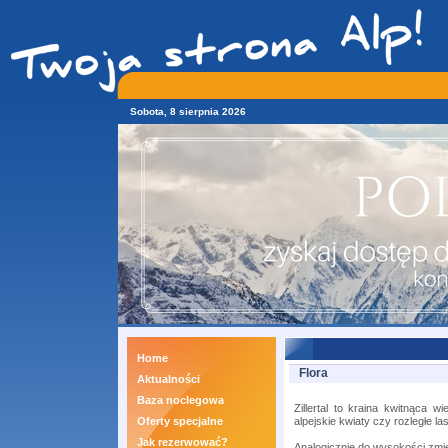
Sobota, 8 sierpnia 2026
Home
Flora
Aktualności
Baza noclegowa
Zillertal to kraina kwitnąca w
Oferty specjalne
alpejskie kwiaty czy rozległe l
Jak rezerwować?
Analogicznie do wysokości zmien