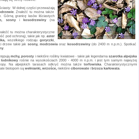
liściasty: W dolnej części przeważają
drzewie
. Znaleźć tu można także
e
. Górną granicę lasów liściastych
wie, sosny
i
kosodrzewiny
(na
naleźć tu można charakterystyczne
ość pod ochroną), takie jak np.
aster
nika,
wszelkiego rodzaju
goryczki
,
i drzew takie jak
sosny, modrzewia
oraz
kosodrzewiny
(do 2400 m n.p.m.). Spotkać
ny
.
tępują
mchy, porosty
i niektóre rośliny kwiatowe - takie jak legendarna
szarotka alpejska
r lodnikowy
rośnie na wysokościach 2000 - 4000 m n.p.m. i jest tym samym najwyżej
uropy. Na alpejskich tarasach odkryć można także
torfowiska
. Charakterystycznymi
ate biotopom są
wełnianki, wrzośce,
niektóre
ciborowate
i
brzoza karłowata
.