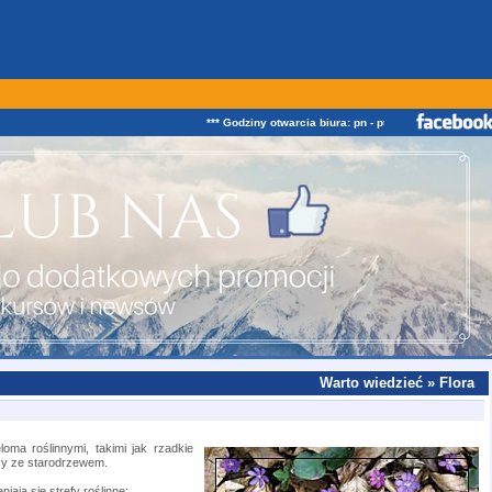
*** Godziny otwarcia biura: pn - pt w godz. od 08:00 
Warto wiedzieć » Flora
ieloma roślinnymi, takimi
jak rzadkie
asy ze starodrzewem.
iają się strefy roślinne: