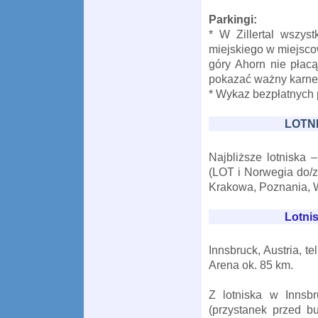
Parkingi:
* W Zillertal wszys
miejskiego w miejsc
góry Ahorn nie płacą
pokazać ważny karnet
* Wykaz bezpłatnych 
LOTN
Najbliższe lotniska 
(LOT i Norwegia do/
Krakowa, Poznania, 
Lotni
Innsbruck, Austria, te
Arena ok.
85 km.
Z lotniska w Innsb
(przystanek przed b