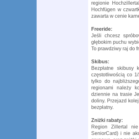
regionie Hochzillert
Hochfügen w czwartki
zawarta w cenie karn
Freeride:
Jeśli chcesz sprób
głębokim puchu wybie
To prawdziwy raj do fr
Skibus:
Bezpłatne skibusy 
częstotliwością co 
tylko do najbliższe
regionami należy kor
dziennie na trasie 
doliny. Przejazd kol
bezpłatny.
Zniżki rabaty:
Region Zillertal n
SeniorCard) i nie ak