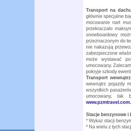
Transport na dach
głównie specjalne ba
mocowanie nart mus
przekraczało maksym
snowboardowy można
przeznaczonym do teg
nie nakazują przewo
zabezpieczone właśn
może wystawać poz
umocowany. Zalecamy 
pokryje szkody ewen
Transport wewnątr
wewnątrz pojazdy mu
wszystkich pasażeró
umocowany, tak b
www.pzmtravel.com.
Stacje benzynowe i
* Wykaz stacji benzy
* Na wielu z tych stac