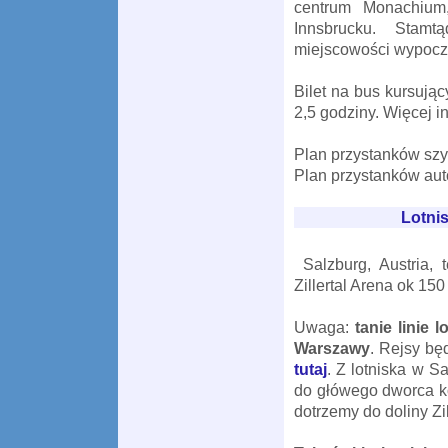
centrum Monachium
Innsbrucku. Stamtą
miejscowości wypocz
Bilet na bus kursując
2,5 godziny. Więcej i
Plan przystanków szyb
Plan przystanków aut
Lotni
Salzburg, Austria, 
Zillertal Arena
ok
150
Uwaga:
tanie linie 
Warszawy
. Rejsy bę
tutaj
. Z lotniska w 
do główego dworca k
dotrzemy do doliny Zil