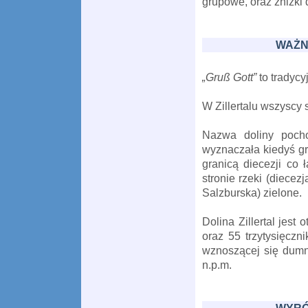
grupowe, oraz zniżki d
WAŻN
„Gruß Gott”
to tradycy
W Zillertalu wszyscy s
Nazwa doliny pochod
wyznaczała kiedyś gr
granicą diecezji co
stronie rzeki (diecez
Salzburska) zielone.
Dolina Zillertal jes
oraz 55 trzytysięczn
wznoszącej się dumn
n.p.m.