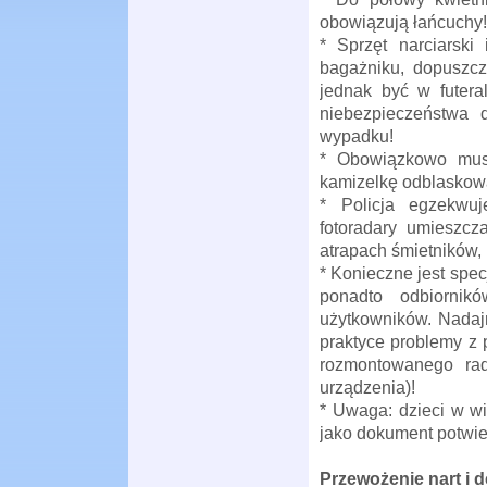
obowiązują łańcuchy!
* Sprzęt narciarsk
bagażniku, dopuszcz
jednak być w futera
niebezpieczeństwa
wypadku!
* Obowiązkowo musi
kamizelkę odblaskowa.
* Policja egzekwuj
fotoradary umieszcz
atrapach śmietników, 
* Konieczne jest spe
ponadto odbiornik
użytkowników. Nadaj
praktyce problemy z 
rozmontowanego rad
urządzenia)!
* Uwaga: dzieci w wi
jako dokument potwie
Przewożenie nart 