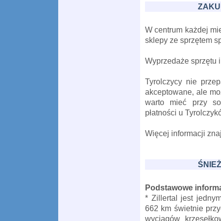
ZAKU
W centrum każdej mie
sklepy ze sprzętem sp
Wyprzedaże sprzętu i
Tyrolczycy nie prze
akceptowane, ale mo
warto mieć przy so
płatności u Tyrolczyk
Więcej informacji zna
ŚNIE
Podstawowe informa
* Zillertal jest jed
662 km świetnie przy
wyciągów krzesełko