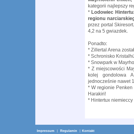
kategorii najlepszy re
*
Lodowiec Hintertu
regionu narciarskie
przez portal Skiresort
4,2 na 5 gwiazdek.
Ponadto:
* Zillertal Arena zost
* Schronisko Kristalh
* Snowpark w Mayrhof
* Z miejscowości May
kolej gondolowa Au
jednocześnie nawet 
* W regionie Penken z
Harakiri!
* Hintertux niemieccy
Impressum
|
Regulamin
|
Kontakt