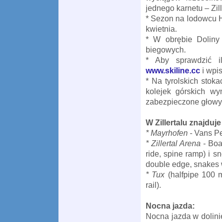
jednego karnetu – Zil
* Sezon na lodowcu H
kwietnia.
* W obrębie Doliny
biegowych.
* Aby sprawdzić i
www.skiline.cc
i wpis
* Na tyrolskich stok
kolejek górskich wy
zabezpieczone głowy
W Zillertalu znajduj
* Mayrhofen
- Vans P
* Zillertal Arena
- Boa
ride, spine ramp) i 
double edge, snakes w
* Tux
(halfpipe 100 m,
rail).
Nocna jazda:
Nocna jazda w dolinie