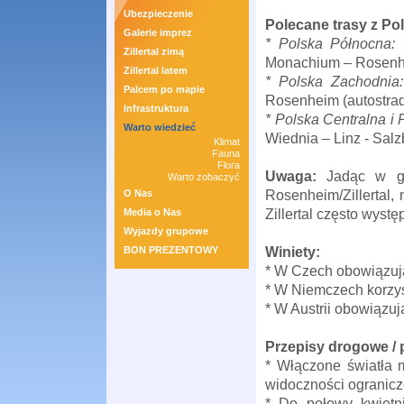
Ubezpieczenie
Polecane trasy z Pol
Galerie imprez
* Polska Północna:
S
Zillertal zimą
Monachium – Rosenhei
Zillertal latem
* Polska Zachodnia:
Palcem po mapie
Rosenheim (autostrada
Infrastruktura
* Polska Centralna i
Warto wiedzieć
Wiednia – Linz - Salz
Klimat
Fauna
Flora
Uwaga:
Jadąc w gł
Warto zobaczyć
Rosenheim/Zillertal
O Nas
Zillertal często wystę
Media o Nas
Wyjazdy grupowe
Winiety:
BON PREZENTOWY
* W Czech obowiązują
* W Niemczech korzyst
* W Austrii obowiązuj
Przepisy drogowe / p
* Włączone światła 
widoczności ogranicz
* Do połowy kwietn