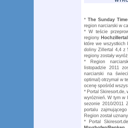
WYRÓ
*
The Sunday Tim
region narciarski w cał
* W teście przeprow
regiony
Hochzillerta
które we wszystkich 
doliny Zillertal 4,4
regiony zostały wyró
* Region narciar
listopadzie 2011 zo
narciarski na świec
optimal) otrzymał w 
ocenę spośród wszyst
* Portal Skiresort.de,
wyróżnień. W tym w k
sezonie 2010/2011 Z
portalu zajmującego 
Region został uznan
* Portal Skiresort.
Mayrhofen/Penken,