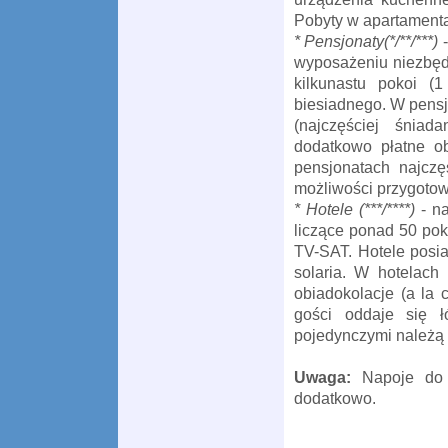
Pobyty w apartament
* Pensjonaty(*/**/***)
-
wyposażeniu niezbędn
kilkunastu pokoi (1
biesiadnego. W pensj
(najczęściej śnia
dodatkowo płatne ob
pensjonatach najcz
możliwości przygoto
* Hotele (***/****)
- na
liczące ponad 50 pok
TV-SAT. Hotele posia
solaria. W hotelach
obiadokolacje (a la
gości oddaje się 
pojedynczymi należą 
Uwaga:
Napoje do ś
dodatkowo.