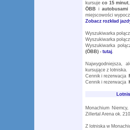
kursuje
co 15 minut
ÖBB
i
autobusami
miejscowości wypocz
Zobacz rozkład jazdy
Wyszukiwarka połąc
Wyszukiwarka połąc
Wyszukiwarka połą
(ÖBB)
-
tutaj
.
Najwygodniejsza, a
kursujące z lotniska.
Cennik i rezerwacja
F
Cennik i rezerwacja
Lotni
Monachium Niemcy, 
Zillertal Arena
ok.
210
Z lotniska w Monach