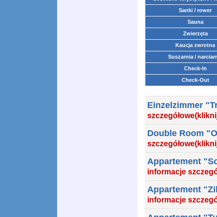
Sanki / rower
Sauna
Zwierzęta
Kaucja zwrotna
Suszarnia / narciar
Check-In
Check-Out
Einzelzimmer "Tr
szczegółowe(klikni
Double Room "Ol
szczegółowe(klikni
Appartement "S
informacje szczegó
Appartement "Zil
informacje szczegó