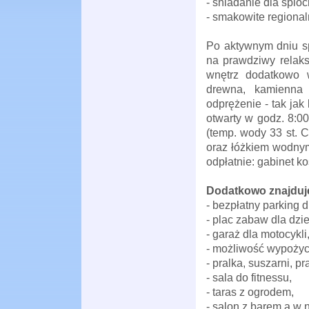
- śniadanie dla śpio
- smakowite regional
Po aktywnym dniu sp
na prawdziwy relaks
wnętrz dodatkowo 
drewna, kamienna 
odprężenie - tak ja
otwarty w godz. 8:00
(temp. wody 33 st. C
oraz łóżkiem wodnym
odpłatnie: gabinet k
Dodatkowo znajduje
- bezpłatny parking d
- plac zabaw dla dzie
- garaż dla motocykli
- możliwość wypożyc
- pralka, suszarni, p
- sala do fitnessu,
- taras z ogrodem,
- salon z barem a w 