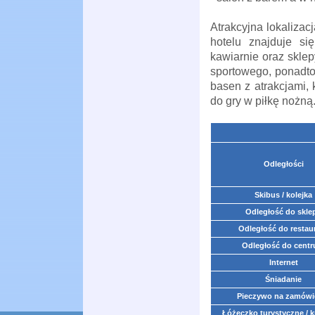
Atrakcyjna lokalizac
hotelu znajduje się
kawiarnie oraz skle
sportowego, ponadto 
basen z atrakcjami, 
do gry w piłkę nożną
Odległości
Skibus / kolejka
Odległość do skle
Odległość do restaur
Odległość do cent
Internet
Śniadanie
Pieczywo na zamówi
Łóżeczko turystyczne / k