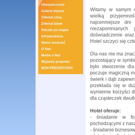
Ubezpieczenie
Witamy w samym serc
Galerie imprez
wielką przyjemn
Zillertal zimą
najcenniejsze dni
Zillertal latem
niezapomnianych p
Palcem po mapie
doświadczenie oraz
Infrastruktura
Hotel szczyci się cz
Warto wiedzieć
O Nas
Dla nas nie ma znacz
Media o Nas
pozostający w symbi
Wyjazdy grupowe
było stworzenie dl
BON PREZENTOWY
poczuje magiczną mo
świerk i dąb zapewn
przekłada się w du
wymierne korzyści 
dla cząsteczek dwut
Hotel oferuje:
- śniadanie w fo
pochodzącymi z nasz
- śniadanie bizneso