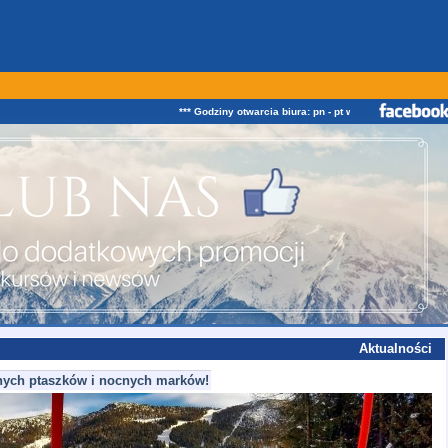
*** Godziny otwarcia biura: pn - pt w godz. od 08:00 do 1
Aktualności
nnych ptaszków i nocnych marków!