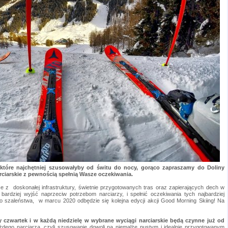
które najchętniej szusowałyby od świtu do nocy, gorąco zapraszamy do Doliny
narciarskie z pewnością spełnią Wasze oczekiwania.
ące z
doskonałej infrastruktury, świetnie przygotowanych tras oraz zapierających dech w
bardziej wyjść naprzeciw potrzebom narciarzy, i spełnić oczekiwania tych najbardziej
o szaleństwa,
w marcu 2020 odbędzie się kolejna edycji akcji Good Morning Skiing! Na
y czwartek i w każdą niedzielę w wybrane wyciągi narciarskie będą czynne już od
żdego narciarza, czyli szusowanie dowoli na niemalże pustym i idealnie przygotowanym