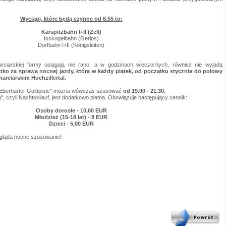
Wyciągi, które będą czynne od 6.55 to:
Karspitzbahn I+II (Zell)
Isskogelbahn (Gerlos)
Dorfbahn I+II (
Königsleiten)
arciarskiej formy osiągają nie rano, a w godzinach wieczornych, również nie wyjadą
ko za sprawą nocnej jazdy, która w każdy piątek, od początku stycznia do połowy
arciarskim Hochzillertal.
 Eberharter Goldpiste" można wówczas szusować
od 19.00 - 21.30.
", czyli Nachtskilauf, jest dodatkowo płatna. Obowiązuje następujący cennik:
Osoby dorosłe - 10,00 EUR
Młodzież (15-18 lat) - 8 EUR
Dzieci - 5,00 EUR
gląda nocne szusowanie!