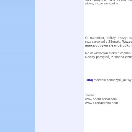
stoku, może się spełnić.
Ci natomiast, którzy szczyt n
rozczarowani z Zillertalu.
Wszyst
marca odbywa się w ośrodku n
Na oświetlonym stoku "Stephan
Należy pamiętać, iż "nocna jazda
Tutaj
możecie zobaczyć, jak wy
źródło:
www.hochzillertal.com
www.zillertalarena.com