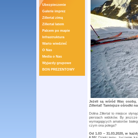
Ubezpieczenie
Galerie imprez
Zillertal zimą
Zillertal latem
Palcem po mapie
Infrastruktura
Warto wiedzieć
O Nas
Media o Nas
Wyjazdy grupowe
BON PREZENTOWY
Jeżeli są wśród Was osoby, 
Zillertal! Tamtejsze ośrodki 
Dolina Zillertal to miejsce słyn
piersiach widoków. By jeszcze 
wymagających amatorów białeg
czym ona polega?
Od 1.03 – 31.03.2020, w każd
6.55!
Dzięki temu, życzenie ka