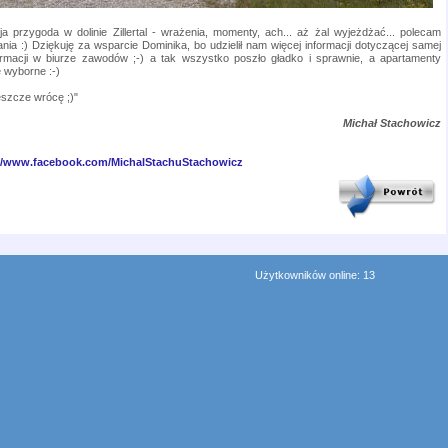
 przygoda w dolinie Zillertal - wrażenia, momenty, ach... aż żal wyjeżdżać... polecam
a :) Dziękuję za wsparcie Dominika, bo udzielił nam więcej informacji dotyczącej samej
rmacji w biurze zawodów ;-) a tak wszystko poszło gładko i sprawnie, a apartamenty
 wyborne :-)
jeszcze wrócę ;)"
Michał Stachowicz
://www.facebook.com/MichalStachuStachowicz
Użytkowników online: 13