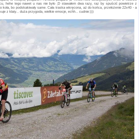
lipcu, hehe tego nawet u nas nie było ;D stawałem dwa razy, raz by spuścić powietrze z
go koła, bo podskakiwały same. Cała traska wkręcona, aż do końca, przełożenie 22x40 - a
je z klaty... duża przygoda, wielkie emocje, echh... cudnie:)))