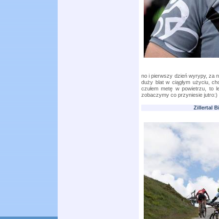
no i pierwszy dzień wyrypy, za n
duży blat w ciągłym użyciu, cho
czułem metę w powietrzu, to le
zobaczymy co przyniesie jutro:)
Zillertal 