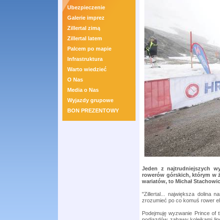
Ubezpieczenie
Galerie imprez
Zillertal zimą
Zillertal latem
Palcem po mapie
Infrastruktura
Warto wiedzieć
O Nas
Media o Nas
Wyjazdy grupowe
BON PREZENTOWY
Jeden z najtrudniejszych w
rowerów górskich, którym w ż
wariatów, to Michał Stachowic
"Zillertal... największa dolina
zrozumieć po co komuś rower elektr
Podejmuję wyzwanie Prince of 
podjazdów, zabawy kolejkami lin