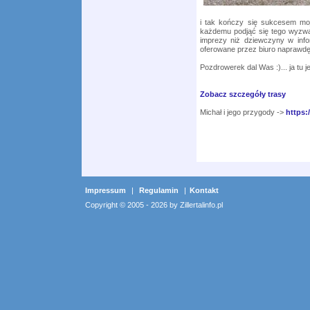
i tak kończy się sukcesem moja
każdemu podjąć się tego wyzwani
imprezy niż dziewczyny w info
oferowane przez biuro naprawdę
Pozdrowerek dal Was :)... ja tu 
Zobacz szczegóły trasy
Michał i jego przygody ->
https
Impressum
|
Regulamin
|
Kontakt
Copyright © 2005 - 2026 by Zillertalinfo.pl