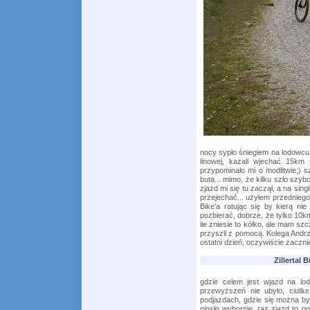
nocy sypło śniegiem na lodowcu 
linowej, kazali wjechać 15km
przypominało mi o modlitwie;) s
buta... mimo, że kilku szło szybc
zjazd mi się tu zaczął, a na sing
przejechać... użyłem przedniego
Bike'a ratując się by kierą nie
pozbierać, dobrze, że tylko 10km
ile zniesie to kółko, ale mam sz
przyszli z pomocą. Kolega Andrz
ostatni dzień, oczywiście zaczni
Zillertal 
gdzie celem jest wjazd na lodo
przewyższeń nie ubyło, ciutke
podjazdach, gdzie się można by
niosło wybornie, raz zjazd to p