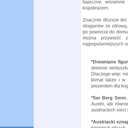
bajeczne, wiosenne
krajobrazem.
Znacznie dłuższe dni 
straganów ze zdrową,
po powrocie do domu 
można przywieźć 
najpopularniejszych s
*Drewniane figur
drewnie serduszka
Dlaczego więc nie
klimat także i w
prezentem dla kog
*Ser Berg Senn
Austrii, ale rów
austriackich sieci
*Austriacki szna
tyrolskich górach