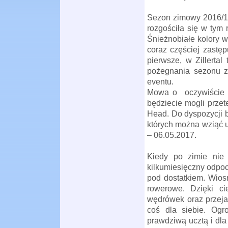
Sezon zimowy 2016/17 
rozgościła się w tym r
Śnieżnobiałe kolory w
coraz częściej zastę
pierwsze, w Zillerta
pożegnania sezonu z
eventu.
Mowa o
oczywiście
będziecie mogli przet
Head. Do dyspozycji b
których można wziąć u
– 06.05.2017.
Kiedy po zimie nie 
kilkumiesięczny odpoc
pod dostatkiem. Wios
rowerowe. Dzięki ci
wędrówek oraz przeja
coś dla siebie. Ogr
prawdziwą ucztą i dla