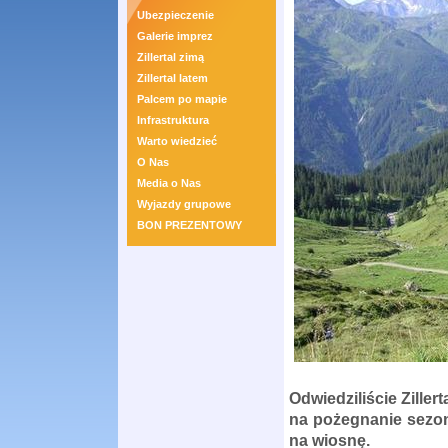
Ubezpieczenie
Galerie imprez
Zillertal zimą
Zillertal latem
Palcem po mapie
Infrastruktura
Warto wiedzieć
O Nas
Media o Nas
Wyjazdy grupowe
BON PREZENTOWY
Odwiedziliście Zille
na pożegnanie sezon
na wiosnę.