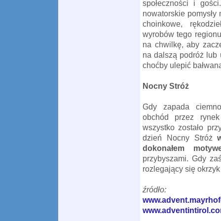
społeczności i gośc
nowatorskie pomysły 
choinkowe
, rękodzie
wyrobów tego regionu
na chwilkę, aby zacze
na dalszą podróż lub
choćby ulepić bałwana
Nocny Stróż
Gdy
zapada ciemno
obchód
przez ryne
wszystko zostało pr
dzień Nocny Stróż
dokonałem motyw
przybyszami
.
Gdy zaś
rozlegający się
okrzy
źródło:
www.advent.mayrhof
www.adventintirol.c