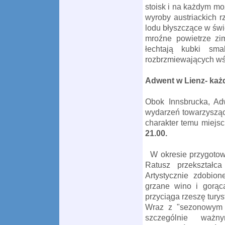
stoisk i na każdym mo
wyroby austriackich r
lodu
błyszczą
ce
w świ
mroźne powietrze zi
łechtają
kubki sm
rozbrzmiewających wś
Adwent
w Lienz
-
każd
Obok
Innsbrucka,
Ad
wydarzeń towarzyszą
charakter temu miejsc
21.00.
W
okresie przygoto
Ratusz
przekształc
A
rtystycznie
zdobio
grzane wino
i gorą
przyciąga rzeszę tury
Wraz
z "sezonowym 
szczególnie ważn