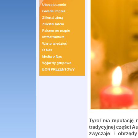
Ubezpieczenie
Galerie imprez
Zillertal zimą
Zillertal latem
Palcem po mapie
Infrastruktura
Warto wiedzieć
O Nas
Media o Nas
Wyjazdy grupowe
BON PREZENTOWY
Tyrol ma reputację 
tradycyjnej części Au
zwyczaje i obrzęd