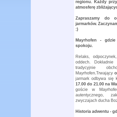
regionu.
Każdy przy
atmosferę zbliżającyc
Zapraszamy do od
jarmarków. Zaczynamy 
:)
Mayrhofen - gdzie
spokoju.
Relaks, odpoczynek
oddech.
Dokładnie
tr
a
dycyjnie obc
Mayrhofen.Trwający
o
jarmark odbywa się 
17.00 do 21.00 na Wa
goście w Mayrhofe
autentycznego, za
zwyczajach ducha Bo
Historia adwentu - g