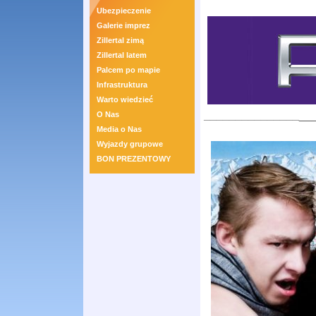
Ubezpieczenie
Galerie imprez
Zillertal zimą
Zillertal latem
Palcem po mapie
Infrastruktura
Warto wiedzieć
_______________
__
O Nas
Media o Nas
Wyjazdy grupowe
BON PREZENTOWY